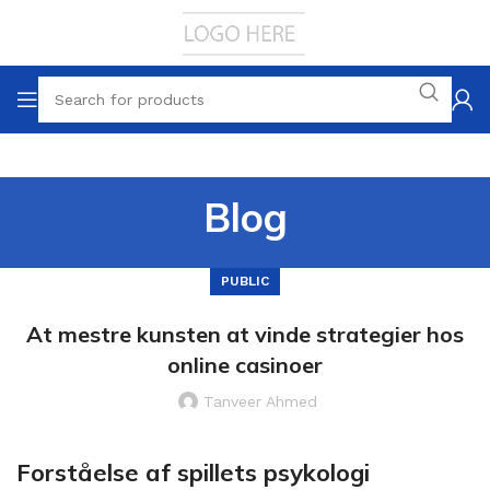
Blog
PUBLIC
At mestre kunsten at vinde strategier hos
online casinoer
Tanveer Ahmed
Forståelse af spillets psykologi