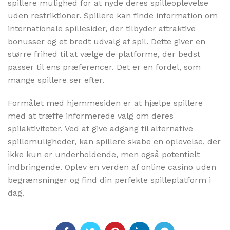
spillere mulighed for at nyde deres spilleoplevelse
uden restriktioner. Spillere kan finde information om
internationale spillesider, der tilbyder attraktive
bonusser og et bredt udvalg af spil. Dette giver en
større frihed til at vælge de platforme, der bedst
passer til ens præferencer. Det er en fordel, som
mange spillere ser efter.
Formålet med hjemmesiden er at hjælpe spillere
med at træffe informerede valg om deres
spilaktiviteter. Ved at give adgang til alternative
spillemuligheder, kan spillere skabe en oplevelse, der
ikke kun er underholdende, men også potentielt
indbringende. Oplev en verden af online casino uden
begrænsninger og find din perfekte spilleplatform i
dag.