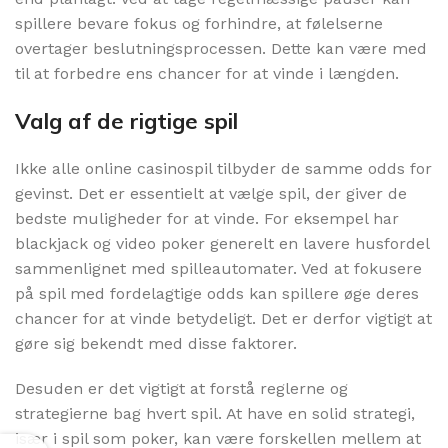
spillere bevare fokus og forhindre, at følelserne
overtager beslutningsprocessen. Dette kan være med
til at forbedre ens chancer for at vinde i længden.
Valg af de rigtige spil
Ikke alle online casinospil tilbyder de samme odds for
gevinst. Det er essentielt at vælge spil, der giver de
bedste muligheder for at vinde. For eksempel har
blackjack og video poker generelt en lavere husfordel
sammenlignet med spilleautomater. Ved at fokusere
på spil med fordelagtige odds kan spillere øge deres
chancer for at vinde betydeligt. Det er derfor vigtigt at
gøre sig bekendt med disse faktorer.
Desuden er det vigtigt at forstå reglerne og
strategierne bag hvert spil. At have en solid strategi,
især i spil som poker, kan være forskellen mellem at