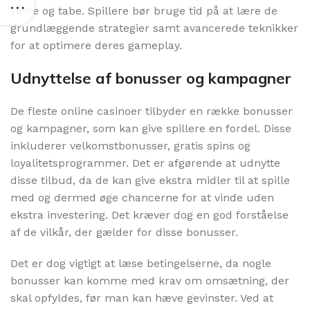
vinde og tabe. Spillere bør bruge tid på at lære de
grundlæggende strategier samt avancerede teknikker
for at optimere deres gameplay.
Udnyttelse af bonusser og kampagner
De fleste online casinoer tilbyder en række bonusser
og kampagner, som kan give spillere en fordel. Disse
inkluderer velkomstbonusser, gratis spins og
loyalitetsprogrammer. Det er afgørende at udnytte
disse tilbud, da de kan give ekstra midler til at spille
med og dermed øge chancerne for at vinde uden
ekstra investering. Det kræver dog en god forståelse
af de vilkår, der gælder for disse bonusser.
Det er dog vigtigt at læse betingelserne, da nogle
bonusser kan komme med krav om omsætning, der
skal opfyldes, før man kan hæve gevinster. Ved at