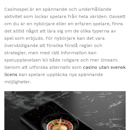
Casinospel är en spännande och underhållande
aktivitet som lockar spelare från hela världen. Oavsett
om du är en nybörjare eller en erfaren spelare, finns
det alltid något att lära sig om de olika typerna av
spel som erbjuds. För nybörjare kan det vara
överväldigande att försöka förstå regler och
strategier, men med rätt information kan
spelupplevelsen bli både roligare och mer lönsam.
Genom att utforska alternativ som
casino utan svensk
licens
kan spelare upptäcka nya spännande
möjligheter.