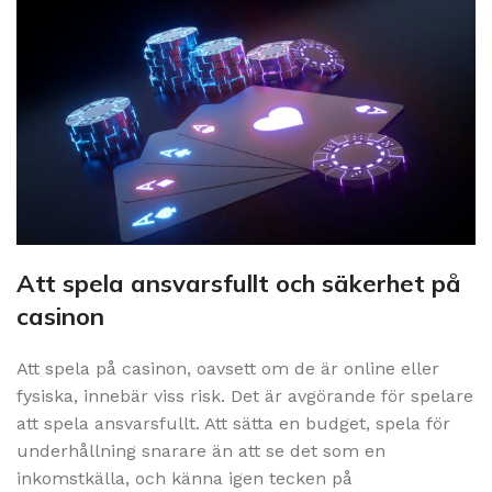
Att spela ansvarsfullt och säkerhet på
casinon
Att spela på casinon, oavsett om de är online eller
fysiska, innebär viss risk. Det är avgörande för spelare
att spela ansvarsfullt. Att sätta en budget, spela för
underhållning snarare än att se det som en
inkomstkälla, och känna igen tecken på