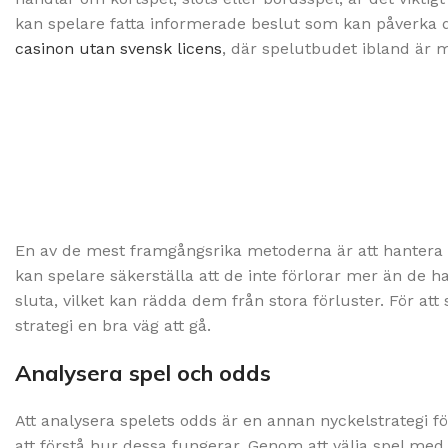
kan spelare fatta informerade beslut som kan påverka de
casinon utan svensk licens
, där spelutbudet ibland är m
En av de mest framgångsrika metoderna är att hantera si
kan spelare säkerställa att de inte förlorar mer än de h
sluta, vilket kan rädda dem från stora förluster. För att sä
strategi en bra väg att gå.
Analysera spel och odds
Att analysera spelets odds är en annan nyckelstrategi för
att förstå hur dessa fungerar. Genom att välja spel med 