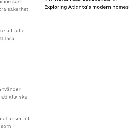
casino som
Exploring Atlanta’s modern homes
tra säkerhet
e att fatta
tt läsa
 använder
att alla ska
a chanser att
s som