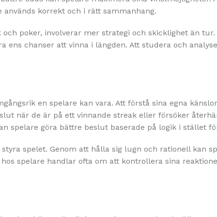
 de används korrekt och i rätt sammanhang.
 och poker, involverar mer strategi och skicklighet än tur. 
ra ens chanser att vinna i längden. Att studera och analyse
mgångsrik en spelare kan vara. Att förstå sina egna känslo
ut när de är på ett vinnande streak eller försöker återhä
 spelare göra bättre beslut baserade på logik i stället fö
na styra spelet. Genom att hålla sig lugn och rationell kan s
hos spelare handlar ofta om att kontrollera sina reaktione