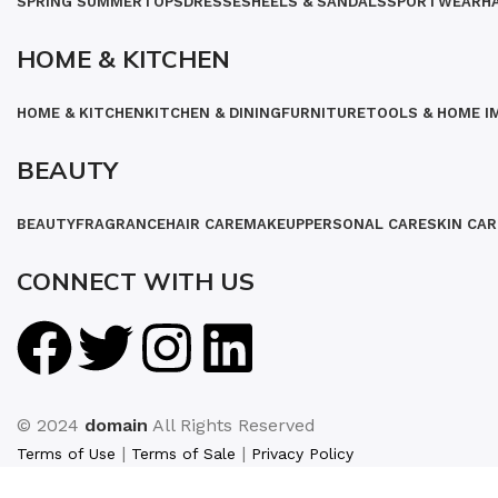
SPRING SUMMER
TOPS
DRESSES
HEELS & SANDALS
SPORTWEAR
H
HOME & KITCHEN
HOME & KITCHEN
KITCHEN & DINING
FURNITURE
TOOLS & HOME 
BEAUTY
BEAUTY
FRAGRANCE
HAIR CARE
MAKEUP
PERSONAL CARE
SKIN CAR
CONNECT WITH US
© 2024
domain
All Rights Reserved
|
|
Terms of Use
Terms of Sale
Privacy Policy