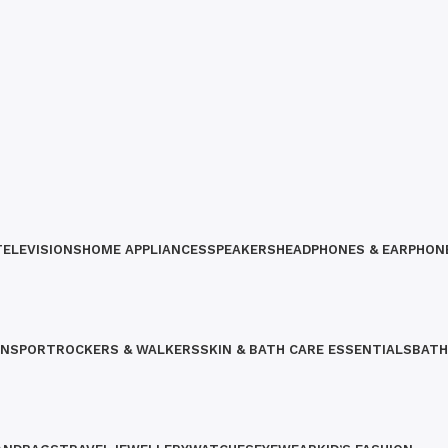
TELEVISIONS
HOME APPLIANCES
SPEAKERS
HEADPHONES & EARPHON
ANSPORT
ROCKERS & WALKERS
SKIN & BATH CARE ESSENTIALS
BATH