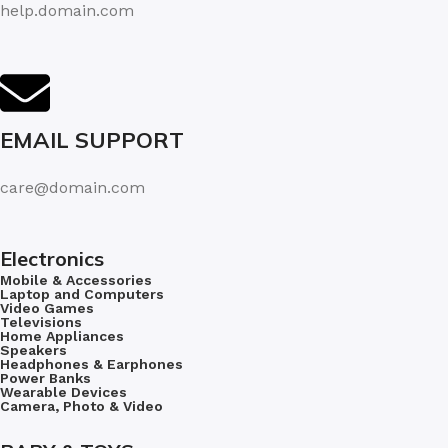
help.domain.com
EMAIL SUPPORT
care@domain.com
Electronics
Mobile & Accessories
Laptop and Computers
Video Games
Televisions
Home Appliances
Speakers
Headphones & Earphones
Power Banks
Wearable Devices
Camera, Photo & Video