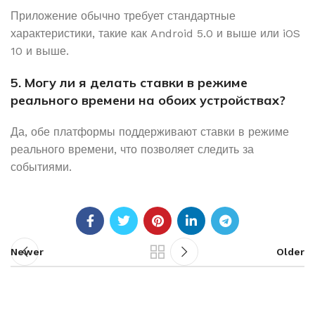
Приложение обычно требует стандартные
характеристики, такие как Android 5.0 и выше или iOS
10 и выше.
5. Могу ли я делать ставки в режиме
реального времени на обоих устройствах?
Да, обе платформы поддерживают ставки в режиме
реального времени, что позволяет следить за
событиями.
Newer
Older