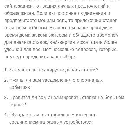
сайта зависит от ваших личных предпочтений и
образа жизни. Если вы постоянно в движении и
предпочитаете мобильность, то приложение станет
отличным выбором. Если же вы чаще проводите
время дома за компьютером и обладаете временем
для анализа ставок, веб-версия может стать более
удобной для вас. Вот несколько вопросов, которые
помогут определить ваш выбор:
Как часто вы планируете делать ставки?
Нужны ли вам уведомления о спортивных
событиях?
Нравится ли вам анализировать ставки на большом
экране?
Обладаете ли вы стабильным интернет-
соединением на разных устройствах?