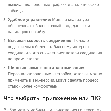
включая полноценные графики и аналитические
таблицы.
Удобное управление:
Мышь и клавиатура
обеспечивают более точный ввод данных и
навигацию по сайту.
Высокая скорость соединения:
ПК часто
подключены к более стабильному интернет-
соединению, что снижает риск потери соединения
во время ставок.
Широкие возможности кастомизации:
Персонализированные настройки, которые можно
применить в веб-версии, могут сделать процесс
ставок более комфортным.
Что выбрать: приложение или ПК?
Выбор между мобильным приложением и версиями