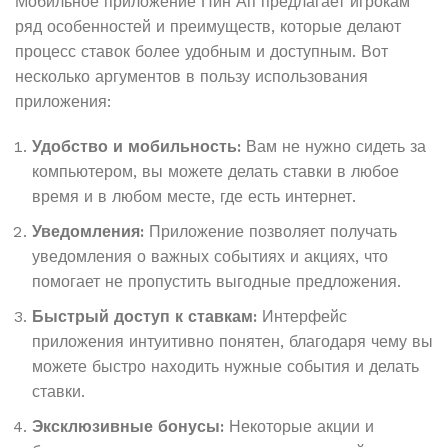
Мобильное приложение Пин Ап предлагает игрокам
ряд особенностей и преимуществ, которые делают
процесс ставок более удобным и доступным. Вот
несколько аргументов в пользу использования
приложения:
Удобство и мобильность:
Вам не нужно сидеть за
компьютером, вы можете делать ставки в любое
время и в любом месте, где есть интернет.
Уведомления:
Приложение позволяет получать
уведомления о важных событиях и акциях, что
помогает не пропустить выгодные предложения.
Быстрый доступ к ставкам:
Интерфейс
приложения интуитивно понятен, благодаря чему вы
можете быстро находить нужные события и делать
ставки.
Эксклюзивные бонусы:
Некоторые акции и