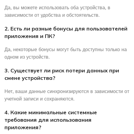
Да, вы можете использовать оба устройства, в
зависимости от удобства и обстоятельств.
2. Есть ли разные бонусы для пользователей
приложения и ПК?
Да, некоторые бонусы могут быть доступны только на
одном из устройств.
3. Существует ли риск потери данных при
смене устройства?
Нет, ваши данные синхронизируются в зависимости от
учетной записи и сохраняются.
4. Какие минимальные системные
требования для использования
приложения?