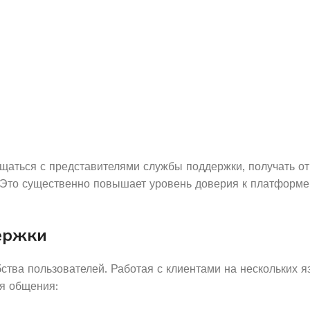
бщаться с представителями службы поддержки, получать о
Это существенно повышает уровень доверия к платформе
ержки
ства пользователей. Работая с клиентами на нескольких я
я общения: