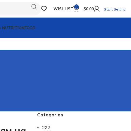
0
WISHLIST
$
0.00
Start Selling
& NUTRITION
FOOD
Categories
222
ям на