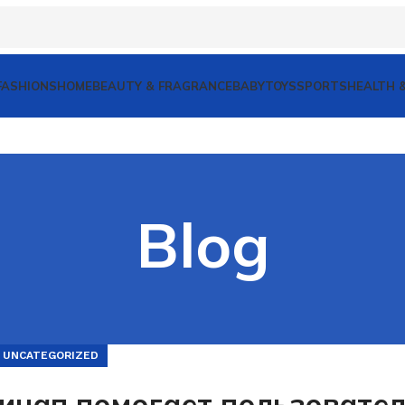
FASHIONS
HOME
BEAUTY & FRAGRANCE
BABY
TOYS
SPORTS
HEALTH 
Blog
UNCATEGORIZED
инап помогает пользовател