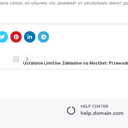
ала связи, но обычно это занимает от нескольких минут до
Ustalanie Limitów Zakładów na Mostbet: Przewodn
HELP CENTER
help.domain.com