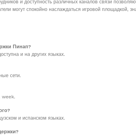
удников и доступность различных каналов связи позволяю
атели могут спокойно наслаждаться игровой площадкой, зна
ержки Пинап?
оступна и на других языках.
ные сети.
a week.
ого?
цузском и испанском языках.
держки?