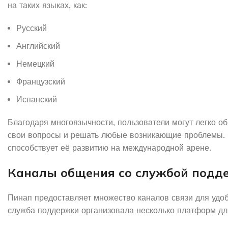
на таких языках, как:
Русский
Английский
Немецкий
Французский
Испанский
Благодаря многоязычности, пользователи могут легко о
свои вопросы и решать любые возникающие проблемы. 
способствует её развитию на международной арене.
Каналы общения со службой подд
Пинап предоставляет множество каналов связи для удоб
служба поддержки организовала несколько платформ дл