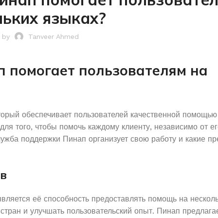
льких языках?
 by
Tanveer Ahmed
 помогает пользователям на
торый обеспечивает пользователей качественной помощью
ля того, чтобы помочь каждому клиенту, независимо от ег
лужба поддержки Пинап организует свою работу и какие п
в
вляется её способность предоставлять помощь на несколь
 стран и улучшать пользовательский опыт. Пинап предлага