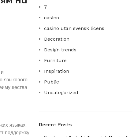
7
casino
casino utan svensk licens
Decoration
Design trends
Furniture
Inspiration
 и
о языкового
Public
реимущества
Uncategorized
Recent Posts
ких языках.
ет поддержку