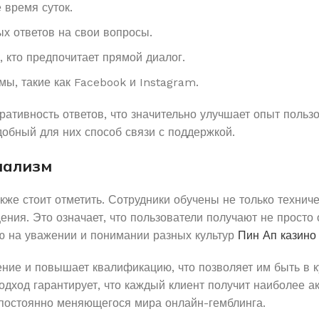
 время суток.
х ответов на свои вопросы.
 кто предпочитает прямой диалог.
ы, такие как Facebook и Instagram.
ративность ответов, что значительно улучшает опыт польз
добный для них способ связи с поддержкой.
нализм
е стоит отметить. Сотрудники обучены не только технич
ния. Это означает, что пользователи получают не просто 
ую на уважении и понимании разных культур
Пин Ап казино
ение и повышает квалификацию, что позволяет им быть в 
дход гарантирует, что каждый клиент получит наиболее а
постоянно меняющегося мира онлайн-гемблинга.