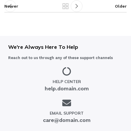
Newer
Older
We're Always Here To Help
Reach out to us through any of these support channels
HELP CENTER
help.domain.com
EMAIL SUPPORT
care@domain.com