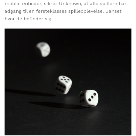
mobile enheder, sikrer Unknown, at alle spillere har
adgang til en førsteklasses spilleoplevelse, uanset
hvor de befinder sig.