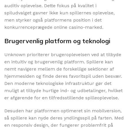
auditiv oplevelse. Dette fokus på kvalitet i
spiludvalget gavner ikke kun spillernes oplevelse,
men styrker også platformens position i det
konkurrenceprægede online casino-marked.
Brugervenlig platform og teknologi
Unknown prioriterer brugeroplevelsen ved at tilbyde
en intuitiv og brugervenlig platform. Spillere kan
nemt navigere mellem de forskellige sektioner af
hjemmesiden og finde deres favoritspil uden besvær.
Den moderne teknologiske infrastruktur gør det
muligt at tilbyde hurtige ind- og udbetalinger, hvilket
er afgørende for en tilfredsstillende spilleoplevelse.
Desuden har platformen optimeret sin mobilversion,
så spillere kan nyde deres yndlingsspil på farten. Med
en responsiv design, der fungerer problemfrit på