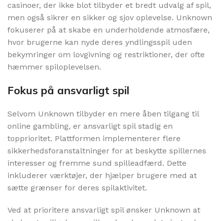
casinoer, der ikke blot tilbyder et bredt udvalg af spil,
men også sikrer en sikker og sjov oplevelse. Unknown
fokuserer på at skabe en underholdende atmosfære,
hvor brugerne kan nyde deres yndlingsspil uden
bekymringer om lovgivning og restriktioner, der ofte
hæmmer spiloplevelsen.
Fokus på ansvarligt spil
Selvom Unknown tilbyder en mere åben tilgang til
online gambling, er ansvarligt spil stadig en
topprioritet. Plattformen implementerer flere
sikkerhedsforanstaltninger for at beskytte spillernes
interesser og fremme sund spilleadfærd. Dette
inkluderer værktøjer, der hjælper brugere med at
sætte grænser for deres spilaktivitet.
Ved at prioritere ansvarligt spil ønsker Unknown at