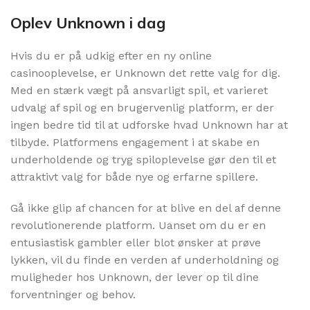
Oplev Unknown i dag
Hvis du er på udkig efter en ny online
casinooplevelse, er Unknown det rette valg for dig.
Med en stærk vægt på ansvarligt spil, et varieret
udvalg af spil og en brugervenlig platform, er der
ingen bedre tid til at udforske hvad Unknown har at
tilbyde. Platformens engagement i at skabe en
underholdende og tryg spiloplevelse gør den til et
attraktivt valg for både nye og erfarne spillere.
Gå ikke glip af chancen for at blive en del af denne
revolutionerende platform. Uanset om du er en
entusiastisk gambler eller blot ønsker at prøve
lykken, vil du finde en verden af underholdning og
muligheder hos Unknown, der lever op til dine
forventninger og behov.