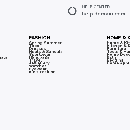
HELP CENTER
help.domain.com
FASHION
HOME & 
Spring Summer
Home & Ki
Tops
Kitchen & 
Dresses
Furniture
Heels & Sandals
Tools & H
Sportwear
Home Deco
ials
Handbags
Bath
Travel
Bedding
Jewellery
Home Appl
Watches
Eyewear
Kid’s Fashion