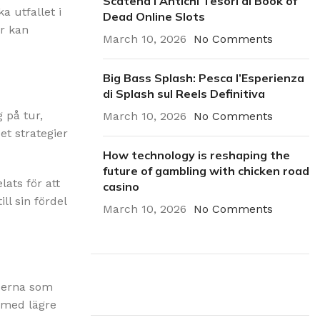
Scatena i Antichi Tesori di Book of
a utfallet i
Dead Online Slots
er kan
March 10, 2026
No Comments
Big Bass Splash: Pesca l’Esperienza
di Splash sul Reels Definitiva
g på tur,
March 10, 2026
No Comments
et strategier
How technology is reshaping the
future of gambling with chicken road
lats för att
casino
l sin fördel
March 10, 2026
No Comments
tserna som
l med lägre