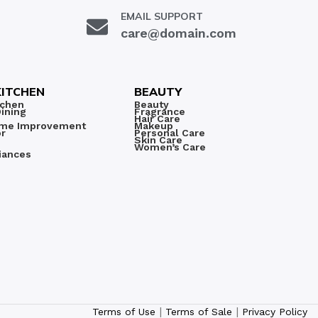
EMAIL SUPPORT
care@domain.com
KITCHEN
BEAUTY
tchen
Beauty
Dining
Fragrance
Hair Care
ome Improvement
Makeup
r
Personal Care
Skin Care
Women’s Care
iances
|
|
Terms of Use
Terms of Sale
Privacy Policy