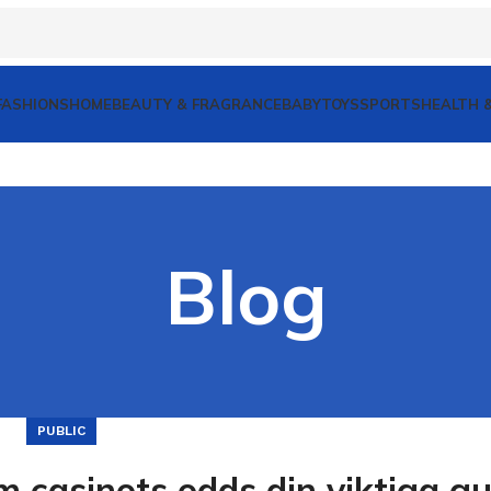
FASHIONS
HOME
BEAUTY & FRAGRANCE
BABY
TOYS
SPORTS
HEALTH 
Blog
PUBLIC
casinots odds din viktiga gui