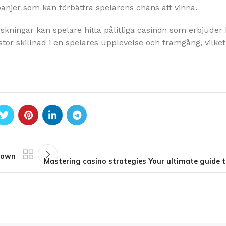
njer som kan förbättra spelarens chans att vinna.
skningar kan spelare hitta pålitliga casinon som erbjuder
stor skillnad i en spelares upplevelse och framgång, vilket 
known
Mastering casino strategies Your ultimate guide 