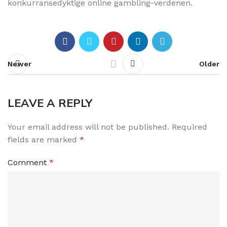
konkurransedyktige online gambling-verdenen.
Newer
Older
LEAVE A REPLY
Your email address will not be published.
Required
fields are marked
*
Comment
*