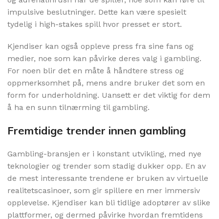
impulsive beslutninger. Dette kan være spesielt
tydelig i high-stakes spill hvor presset er stort.
Kjendiser kan også oppleve press fra sine fans og
medier, noe som kan påvirke deres valg i gambling.
For noen blir det en måte å håndtere stress og
oppmerksomhet på, mens andre bruker det som en
form for underholdning. Uansett er det viktig for dem
å ha en sunn tilnærming til gambling.
Fremtidige trender innen gambling
Gambling-bransjen er i konstant utvikling, med nye
teknologier og trender som stadig dukker opp. En av
de mest interessante trendene er bruken av virtuelle
realitetscasinoer, som gir spillere en mer immersiv
opplevelse. Kjendiser kan bli tidlige adoptører av slike
plattformer, og dermed påvirke hvordan fremtidens