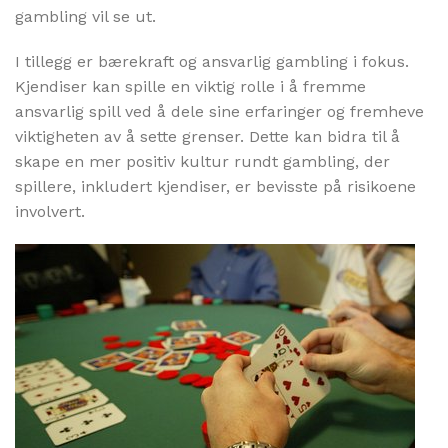
gambling vil se ut.
I tillegg er bærekraft og ansvarlig gambling i fokus.
Kjendiser kan spille en viktig rolle i å fremme
ansvarlig spill ved å dele sine erfaringer og fremheve
viktigheten av å sette grenser. Dette kan bidra til å
skape en mer positiv kultur rundt gambling, der
spillere, inkludert kjendiser, er bevisste på risikoene
involvert.