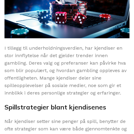
I tillegg til underholdningsverdien, har kjendiser en
stor innflytelse når det gjelder trender innen
gambling. Deres valg og preferanser kan påvirke hva
som blir populært, og hvordan gambling oppleves av
offentligheten. Mange kjendiser deler sine
spilleopplevelser på sosiale medier, noe som gir et
innblikk i deres personlige strategier og erfaringer.
Spillstrategier blant kjendisenes
Når kjendiser setter sine penger på spill, benytter de
ofte strategier som kan være både gjennomtenkte og