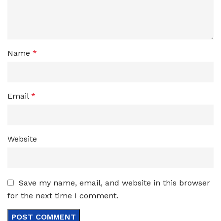
Name
*
Email
*
Website
Save my name, email, and website in this browser
for the next time I comment.