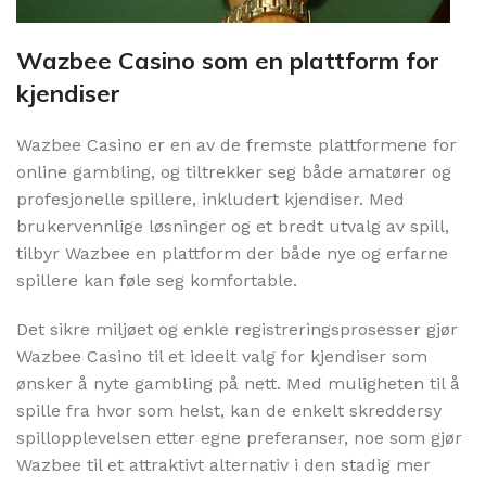
Wazbee Casino som en plattform for
kjendiser
Wazbee Casino er en av de fremste plattformene for
online gambling, og tiltrekker seg både amatører og
profesjonelle spillere, inkludert kjendiser. Med
brukervennlige løsninger og et bredt utvalg av spill,
tilbyr Wazbee en plattform der både nye og erfarne
spillere kan føle seg komfortable.
Det sikre miljøet og enkle registreringsprosesser gjør
Wazbee Casino til et ideelt valg for kjendiser som
ønsker å nyte gambling på nett. Med muligheten til å
spille fra hvor som helst, kan de enkelt skreddersy
spillopplevelsen etter egne preferanser, noe som gjør
Wazbee til et attraktivt alternativ i den stadig mer