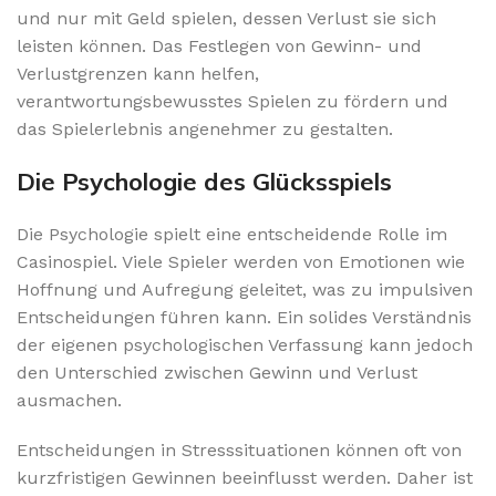
und nur mit Geld spielen, dessen Verlust sie sich
leisten können. Das Festlegen von Gewinn- und
Verlustgrenzen kann helfen,
verantwortungsbewusstes Spielen zu fördern und
das Spielerlebnis angenehmer zu gestalten.
Die Psychologie des Glücksspiels
Die Psychologie spielt eine entscheidende Rolle im
Casinospiel. Viele Spieler werden von Emotionen wie
Hoffnung und Aufregung geleitet, was zu impulsiven
Entscheidungen führen kann. Ein solides Verständnis
der eigenen psychologischen Verfassung kann jedoch
den Unterschied zwischen Gewinn und Verlust
ausmachen.
Entscheidungen in Stresssituationen können oft von
kurzfristigen Gewinnen beeinflusst werden. Daher ist